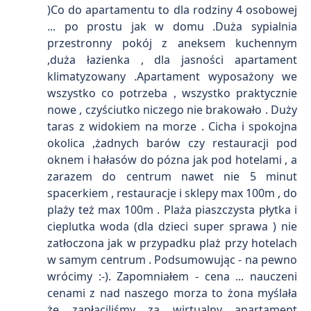
)Co do apartamentu to dla rodziny 4 osobowej
... po prostu jak w domu .Duża sypialnia
przestronny pokój z aneksem kuchennym
,duża łazienka , dla jasności apartament
klimatyzowany .Apartament wyposażony we
wszystko co potrzeba , wszystko praktycznie
nowe , czyściutko niczego nie brakowało . Duży
taras z widokiem na morze . Cicha i spokojna
okolica ,żadnych barów czy restauracji pod
oknem i hałasów do pózna jak pod hotelami , a
zarazem do centrum nawet nie 5 minut
spacerkiem , restauracje i sklepy max 100m , do
plaży też max 100m . Plaża piaszczysta płytka i
cieplutka woda (dla dzieci super sprawa ) nie
zatłoczona jak w przypadku plaż przy hotelach
w samym centrum . Podsumowując - na pewno
wrócimy :-). Zapomniałem - cena ... nauczeni
cenami z nad naszego morza to żona myślała
że zapłaciliśmy za wirtualny apartament