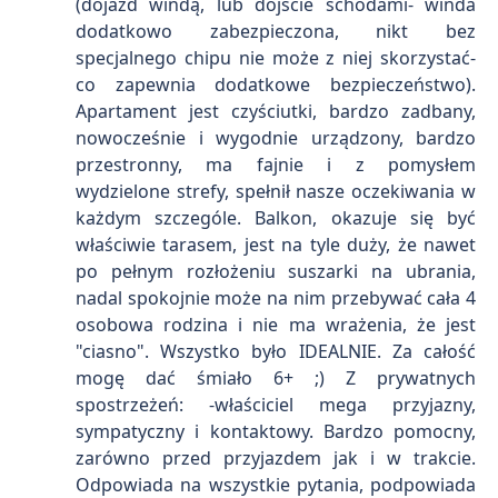
(dojazd windą, lub dojście schodami- winda
dodatkowo zabezpieczona, nikt bez
specjalnego chipu nie może z niej skorzystać-
co zapewnia dodatkowe bezpieczeństwo).
Apartament jest czyściutki, bardzo zadbany,
nowocześnie i wygodnie urządzony, bardzo
przestronny, ma fajnie i z pomysłem
wydzielone strefy, spełnił nasze oczekiwania w
każdym szczególe. Balkon, okazuje się być
właściwie tarasem, jest na tyle duży, że nawet
po pełnym rozłożeniu suszarki na ubrania,
nadal spokojnie może na nim przebywać cała 4
osobowa rodzina i nie ma wrażenia, że jest
"ciasno". Wszystko było IDEALNIE. Za całość
mogę dać śmiało 6+ ;) Z prywatnych
spostrzeżeń: -właściciel mega przyjazny,
sympatyczny i kontaktowy. Bardzo pomocny,
zarówno przed przyjazdem jak i w trakcie.
Odpowiada na wszystkie pytania, podpowiada