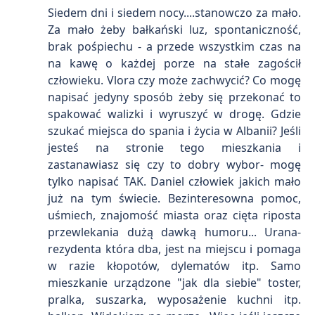
Siedem dni i siedem nocy....stanowczo za mało.
Za mało żeby bałkański luz, spontaniczność,
brak pośpiechu - a przede wszystkim czas na
na kawę o każdej porze na stałe zagościł
człowieku. Vlora czy może zachwycić? Co mogę
napisać jedyny sposób żeby się przekonać to
spakować walizki i wyruszyć w drogę. Gdzie
szukać miejsca do spania i życia w Albanii? Jeśli
jesteś na stronie tego mieszkania i
zastanawiasz się czy to dobry wybor- mogę
tylko napisać TAK. Daniel człowiek jakich mało
już na tym świecie. Bezinteresowna pomoc,
uśmiech, znajomość miasta oraz cięta riposta
przewlekania dużą dawką humoru... Urana-
rezydenta która dba, jest na miejscu i pomaga
w razie kłopotów, dylematów itp. Samo
mieszkanie urządzone "jak dla siebie" toster,
pralka, suszarka, wyposażenie kuchni itp.