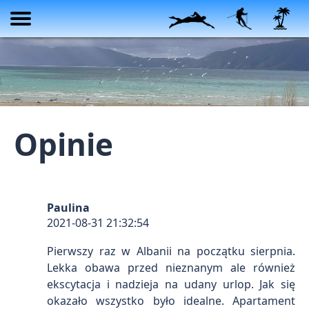
Witamy
Apartamenty
Cennik
Rezerwacje
Atrakcje
Porady
Filmy
Opinie
Opinie
Kontakt
Info
Paulina
2021-08-31 21:32:54
Pierwszy raz w Albanii na początku sierpnia.
Lekka obawa przed nieznanym ale również
ekscytacja i nadzieja na udany urlop. Jak się
okazało wszystko było idealne. Apartament