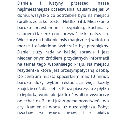
Daniela i Justyny przeszedł nasze
najśmieszniejsze oczekiwania. Czułam się jak w
domu, wszystko co potrzebne było na miejscu
(pralka, żelazko, toster, Netflix :) itd. Mieszkanie
bardzo przestronne z sypialnią, kuchnią z
salonem i łazienką no i oczywiście klimatyzacją.
Wieczory na balkonie były magiczne :) widok na
morze i oświetlone wybrzeże był przepiękny.
Daniel służy radą w każdej sprawie i jest
nieocenionym źródłem przydatnych informacji
na temat tego wspaniałego kraju. Na miejscu
rezydentka która jest przesympatyczną osobą.
Do centrum miasta spacerkiem max 10 minut,
bardzo duży wybór restauracji więc każdy
znajdzie coś dla siebie. Plaża piasczysta z płytką
i cieplutką wodą ale jak ktoś woli to wystarczy
odjechać ok 2 km i już zupełne przeciwieństwo
czyli kamienie i woda już dużo głębsza. Pobyt
uważam za mega udany i z wielką